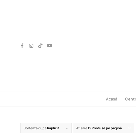
Acasă
Cent
Sortează după
Implicit
Afisare
15 Produse pe pagină